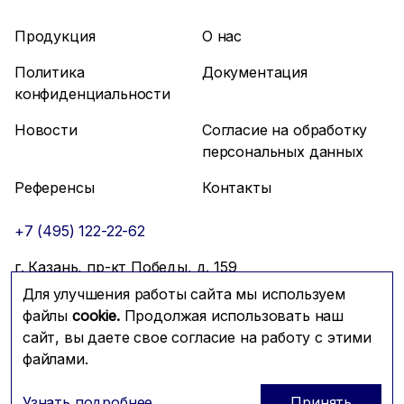
Продукция
О нас
Политика
Документация
конфиденциальности
Новости
Согласие на обработку
персональных данных
Референсы
Контакты
+7 (495) 122-22-62
г. Казань, пр-кт Победы, д. 159
Для улучшения работы сайта мы используем
info@mfmc.ru
Связаться с нами
файлы
cookie.
Продолжая использовать наш
сайт, вы даете свое согласие на работу с этими
файлами.
Prominado
© 2026 Компания МФМК
Узнать подробнее
Принять